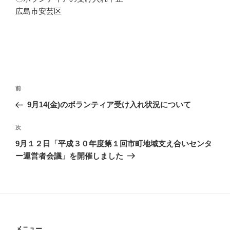
広島市安芸区
投
過
前
稿
去
9月14(金)のボランティア受け入れ状況について
ナ
の
ビ
投
次
次
稿
ゲ
の
9月１２日「平成３０年度第１回市町地域支え合いセンタ
投
ー
ー運営者会議」を開催しました
稿
シ
ョ
ン
メニュー