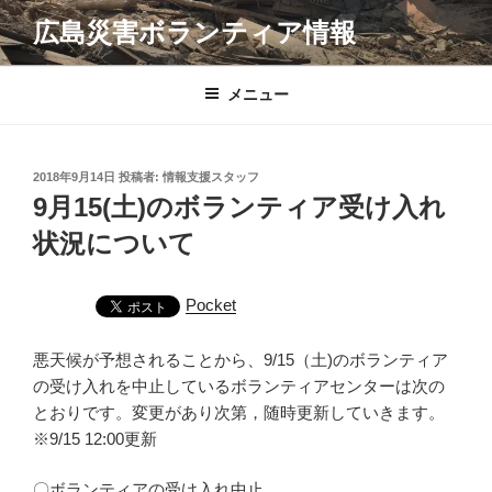
コ
広島災害ボランティア情報
ン
テ
ン
メニュー
ツ
へ
ス
投
2018年9月14日
投稿者:
情報支援スタッフ
キ
稿
9月15(土)のボランティア受け入れ
日:
ッ
状況について
プ
Pocket
悪天候が予想されることから、9/15（土)のボランティア
の受け入れを中止しているボランティアセンターは次の
とおりです。変更があり次第，随時更新していきます。
※9/15 12:00更新
〇ボランティアの受け入れ中止