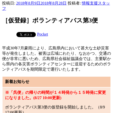
投稿日:
2018年8月9日
2018年8月28日
投稿者:
情報支援スタッ
フ
［仮登録］ボランティアバス第3便
Pocket
平成30年7月豪雨により、広島県内において甚大な土砂災害
等が発生しました。被害は広域にわたり、なおかつ、交通の
便が非常に悪いため、広島県社会福祉協議会では、主要駅か
ら県内の各災害ボランティアセンターに送迎するためのボラ
ンティアバスを期間限定で運行いたします。
新着お知らせ
※「呉便」の帰りの時間が１４時発から１５時発に変更
になりました。(8/27 10:00更新)
ボランティアバス第3便の仮登録を開始しました。（8/9
17:00更新）